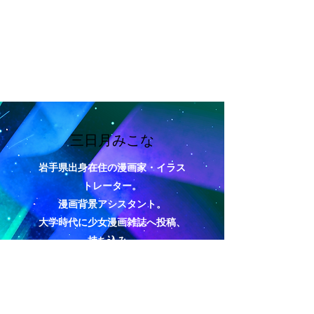
三日月みこな
岩手県出身在住の漫画家・イラス
トレーター。
漫画背景アシスタント。
大学時代に少女漫画雑誌へ投稿、
持ち込み。
その後同人活動を経て2018年にイ
ラストレーターとしてデビュー。
ミニキャラ、キャラデザ原案、4コ